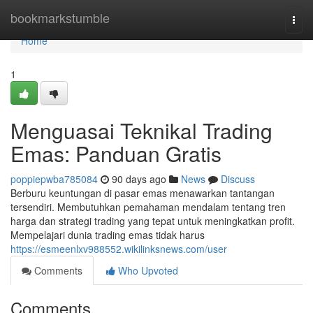
Home
bookmarkstumble
Togg
navi
Home
1
Menguasai Teknikal Trading
Emas: Panduan Gratis
poppiepwba785084
90 days ago
News
Discuss
Berburu keuntungan di pasar emas menawarkan tantangan
tersendiri. Membutuhkan pemahaman mendalam tentang tren
harga dan strategi trading yang tepat untuk meningkatkan profit.
Mempelajari dunia trading emas tidak harus
https://esmeenlxv988552.wikilinksnews.com/user
Comments
Who Upvoted
Comments