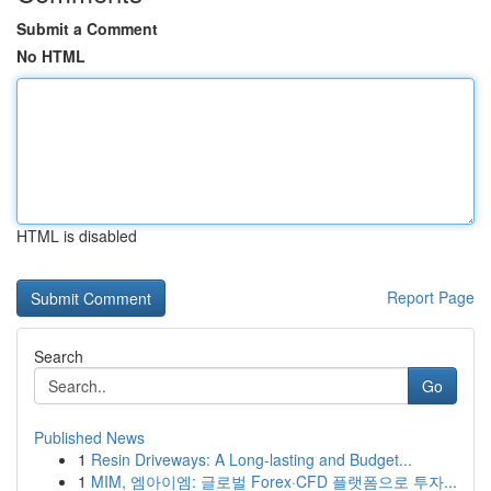
Submit a Comment
No HTML
HTML is disabled
Report Page
Search
Go
Published News
1
Resin Driveways: A Long-lasting and Budget...
1
MIM, 엠아이엠: 글로벌 Forex·CFD 플랫폼으로 투자...