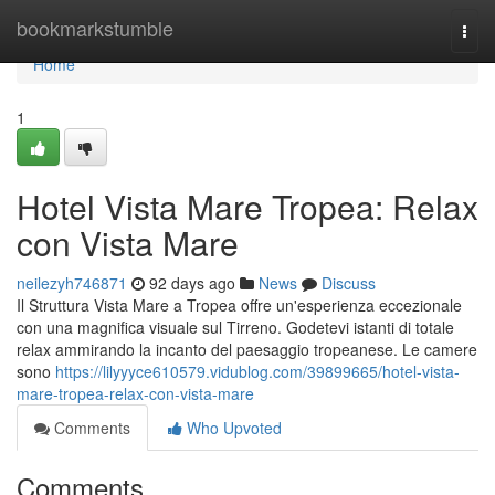
Home
bookmarkstumble
Togg
navi
Home
1
Hotel Vista Mare Tropea: Relax
con Vista Mare
neilezyh746871
92 days ago
News
Discuss
Il Struttura Vista Mare a Tropea offre un'esperienza eccezionale
con una magnifica visuale sul Tirreno. Godetevi istanti di totale
relax ammirando la incanto del paesaggio tropeanese. Le camere
sono
https://lilyyyce610579.vidublog.com/39899665/hotel-vista-
mare-tropea-relax-con-vista-mare
Comments
Who Upvoted
Comments