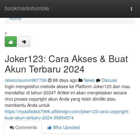
Home
bookmarkstumble
Togg
navi
Home
1
Joker123: Cara Akses & Buat
Akun Terbaru 2024
rebeccaxunm987706
88 days ago
News
Discuss
Ingin mengetahui metode akses ke Platform Joker123 dan mau
mendaftar di tahun 2024? Artikel ini akan menjelaskan secara
rinci proses copyright akun Anda yang telah dimiliki atau
membantu Anda untuk
https://myaafsd447998.alltdesign.com/joker123-cara-copyright-
buat-akun-terbaru-2024-59954574
Comments
Who Upvoted