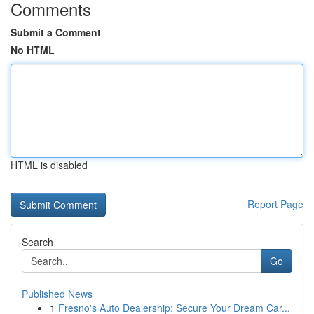
Comments
Submit a Comment
No HTML
HTML is disabled
Report Page
Search
Go
Published News
1
Fresno's Auto Dealership: Secure Your Dream Car...