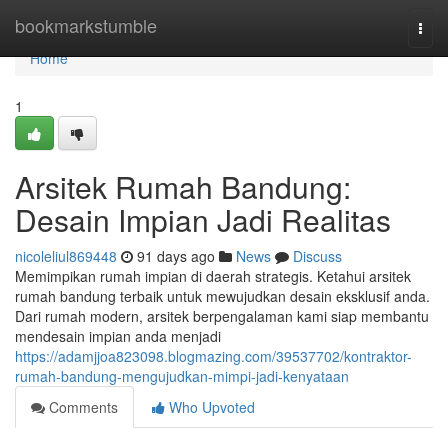
Home
bookmarkstumble
Togg
navi
Home
1
Arsitek Rumah Bandung:
Desain Impian Jadi Realitas
nicoleliul869448
91 days ago
News
Discuss
Memimpikan rumah impian di daerah strategis. Ketahui arsitek
rumah bandung terbaik untuk mewujudkan desain eksklusif anda.
Dari rumah modern, arsitek berpengalaman kami siap membantu
mendesain impian anda menjadi
https://adamjjoa823098.blogmazing.com/39537702/kontraktor-
rumah-bandung-mengujudkan-mimpi-jadi-kenyataan
Comments
Who Upvoted