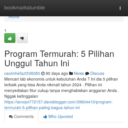
Home
bookmarkstumble
Togg
navi
Home
1
Program Termurah: 5 Pilihan
Unggul Tahun Ini
caoimhefazt338280
90 days ago
News
Discuss
Mencari tab ekonomis untuk kebutuhan Anda ? Ini dia 5 pilihan
terbaik yang bisa Anda nikmati tahun 2024 . Pilihan ini
menyediakan fitur cukup tanpa menghabiskan anggaran Anda .
Nggak ketinggalan
https://ianxqvi772157.daneblogger.com/39804410/program-
termurah-5-pilihan-paling-bagus-tahun-ini
Comments
Who Upvoted