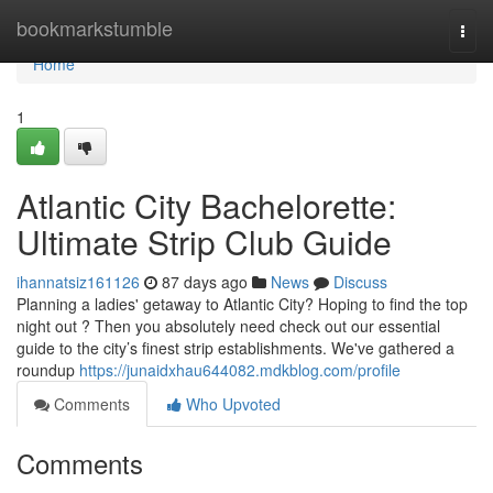
Home
bookmarkstumble
Togg
navi
Home
1
Atlantic City Bachelorette:
Ultimate Strip Club Guide
ihannatsiz161126
87 days ago
News
Discuss
Planning a ladies' getaway to Atlantic City? Hoping to find the top
night out ? Then you absolutely need check out our essential
guide to the city’s finest strip establishments. We've gathered a
roundup
https://junaidxhau644082.mdkblog.com/profile
Comments
Who Upvoted
Comments