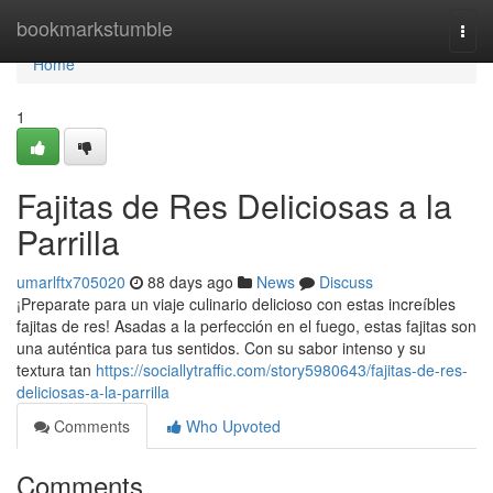
Home
bookmarkstumble
Togg
navi
Home
1
Fajitas de Res Deliciosas a la
Parrilla
umarlftx705020
88 days ago
News
Discuss
¡Preparate para un viaje culinario delicioso con estas increíbles
fajitas de res! Asadas a la perfección en el fuego, estas fajitas son
una auténtica para tus sentidos. Con su sabor intenso y su
textura tan
https://sociallytraffic.com/story5980643/fajitas-de-res-
deliciosas-a-la-parrilla
Comments
Who Upvoted
Comments