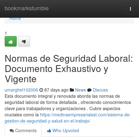
Home
bookmarkstumble
Togg
navi
Home
1
Normas de Seguridad Laboral:
Documento Exhaustivo y
Vigente
umarghel102006
87 days ago
News
Discuss
Esta documento integral y renovada aborda las normas de
seguridad laboral de forma detallada , ofreciendo conocimientos
clave para trabajadores y organizaciones . Cubre aspectos
cruciales como la
https://medinaempresarialsst.com/sistema-de-
gestion-de-seguridad-y-salud-en-el-trabajo/
Comments
Who Upvoted