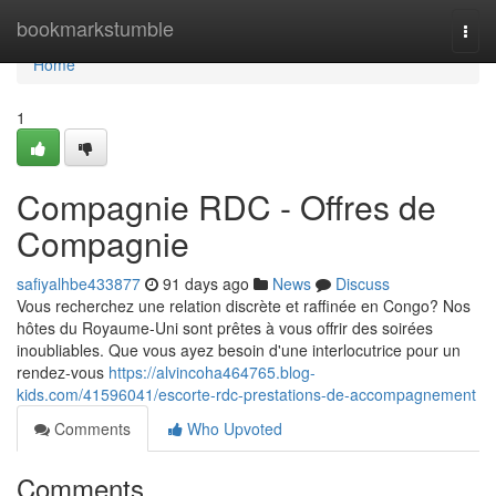
Home
bookmarkstumble
Togg
navi
Home
1
Compagnie RDC - Offres de
Compagnie
safiyalhbe433877
91 days ago
News
Discuss
Vous recherchez une relation discrète et raffinée en Congo? Nos
hôtes du Royaume-Uni sont prêtes à vous offrir des soirées
inoubliables. Que vous ayez besoin d'une interlocutrice pour un
rendez-vous
https://alvincoha464765.blog-
kids.com/41596041/escorte-rdc-prestations-de-accompagnement
Comments
Who Upvoted
Comments