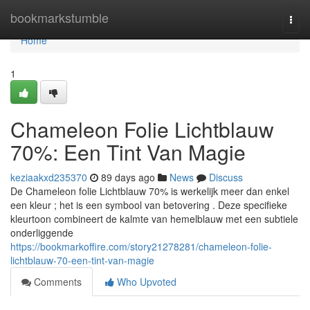
Home
bookmarkstumble
Togg
navi
Home
1
Chameleon Folie Lichtblauw
70%: Een Tint Van Magie
keziaakxd235370
89 days ago
News
Discuss
De Chameleon folie Lichtblauw 70% is werkelijk meer dan enkel
een kleur ; het is een symbool van betovering . Deze specifieke
kleurtoon combineert de kalmte van hemelblauw met een subtiele
onderliggende
https://bookmarkoffire.com/story21278281/chameleon-folie-
lichtblauw-70-een-tint-van-magie
Comments
Who Upvoted