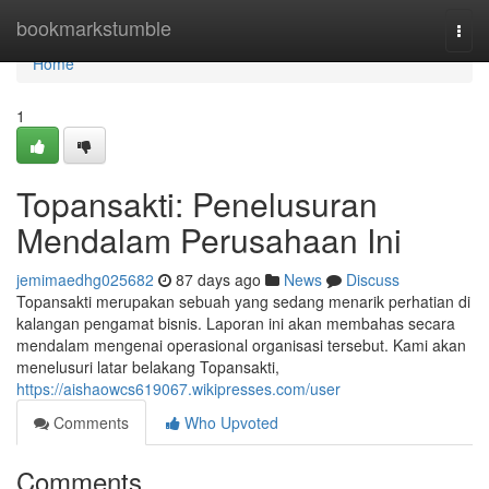
Home
bookmarkstumble
Togg
navi
Home
1
Topansakti: Penelusuran
Mendalam Perusahaan Ini
jemimaedhg025682
87 days ago
News
Discuss
Topansakti merupakan sebuah yang sedang menarik perhatian di
kalangan pengamat bisnis. Laporan ini akan membahas secara
mendalam mengenai operasional organisasi tersebut. Kami akan
menelusuri latar belakang Topansakti,
https://aishaowcs619067.wikipresses.com/user
Comments
Who Upvoted
Comments