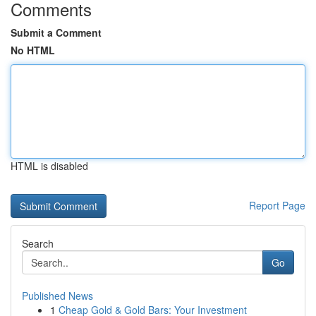
Comments
Submit a Comment
No HTML
HTML is disabled
Report Page
Search
Go
Published News
1
Cheap Gold & Gold Bars: Your Investment