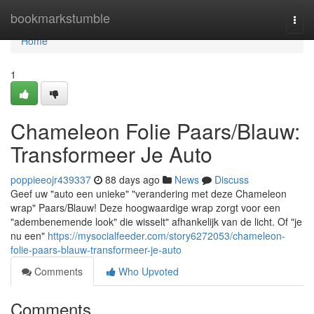
Home
bookmarkstumble
Togg
navi
Home
1
Chameleon Folie Paars/Blauw:
Transformeer Je Auto
poppieeojr439337
88 days ago
News
Discuss
Geef uw "auto een unieke" "verandering met deze Chameleon
wrap" Paars/Blauw! Deze hoogwaardige wrap zorgt voor een
"adembenemende look" die wisselt" afhankelijk van de licht. Of "je
nu een"
https://mysocialfeeder.com/story6272053/chameleon-
folie-paars-blauw-transformeer-je-auto
Comments
Who Upvoted
Comments