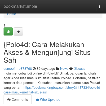
Home
bookmarkstumble
Togg
navi
Home
1
{Polo4d: Cara Melakukan
Akses & Mengunjungi Situs
Sah
esmeefmrp678768
89 days ago
News
Discuss
Ingin mencoba judi online di Polo4d? Simak panduan langkah
agar Anda bisa masuk ke situs utama Polo4d. Pertama, pastikan
koneksi data pemain . Kemudian, masukkan alamat situs Polo4d
yang benar ,
https://bookmarkingbay.com/story21437334/polo4d-
cara-masuk-melihat-situs-asli
Comments
Who Upvoted