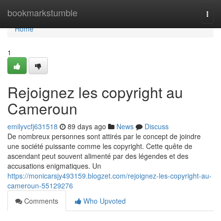
Home
bookmarkstumble
Togg
navi
Home
1
Rejoignez les copyright au
Cameroun
emilyvcfj631518
89 days ago
News
Discuss
De nombreux personnes sont attirés par le concept de joindre
une société puissante comme les copyright. Cette quête de
ascendant peut souvent alimenté par des légendes et des
accusations enigmatiques. Un
https://monicarsjy493159.blogzet.com/rejoignez-les-copyright-au-
cameroun-55129276
Comments
Who Upvoted