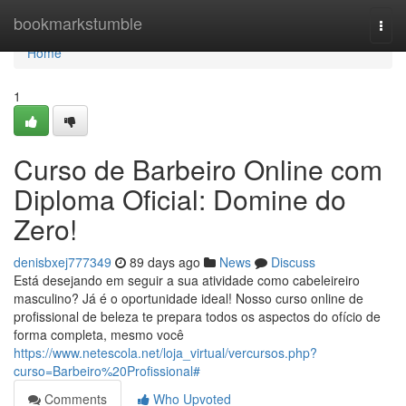
Home
bookmarkstumble
Togg
navi
Home
1
Curso de Barbeiro Online com
Diploma Oficial: Domine do
Zero!
denisbxej777349
89 days ago
News
Discuss
Está desejando em seguir a sua atividade como cabeleireiro
masculino? Já é o oportunidade ideal! Nosso curso online de
profissional de beleza te prepara todos os aspectos do ofício de
forma completa, mesmo você
https://www.netescola.net/loja_virtual/vercursos.php?
curso=Barbeiro%20Profissional#
Comments
Who Upvoted