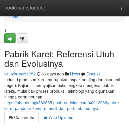
Home
bookmarkstumble
Togg
navi
Home
1
Pabrik Karet: Referensi Utuh
dan Evolusinya
vinnyhrhs051752
86 days ago
News
Discuss
Industri produsen karet merupakan aspek penting dari ekonomi
negeri. Kajian ini menyajikan buku lengkap mengenai pabrik
lateks, mulai dari proses produksi, teknologi yang digunakan,
hingga pertumbuhan
https://phoebetpgk882665.goabroadblog.com/40012968/pabrik-
karet-panduan-komprehensif-dan-pertumbuhannya
Comments
Who Upvoted