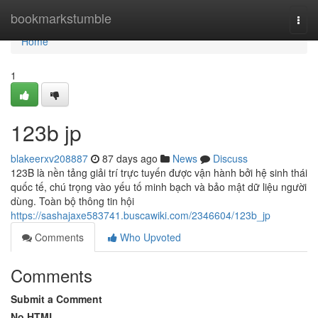
Home
bookmarkstumble
Togg
navi
Home
1
123b jp
blakeerxv208887
87 days ago
News
Discuss
123B là nền tảng giải trí trực tuyến được vận hành bởi hệ sinh thái
quốc tế, chú trọng vào yếu tố minh bạch và bảo mật dữ liệu người
dùng. Toàn bộ thông tin hội
https://sashajaxe583741.buscawiki.com/2346604/123b_jp
Comments
Who Upvoted
Comments
Submit a Comment
No HTML