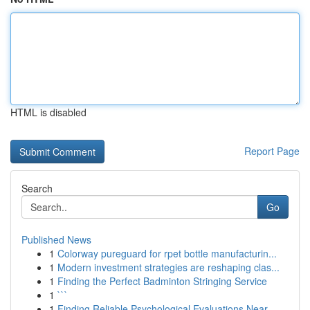
HTML is disabled
Report Page
Search
Go
Published News
1
Colorway pureguard for rpet bottle manufacturin...
1
Modern investment strategies are reshaping clas...
1
Finding the Perfect Badminton Stringing Service
1
```
1
Finding Reliable Psychological Evaluations Near...