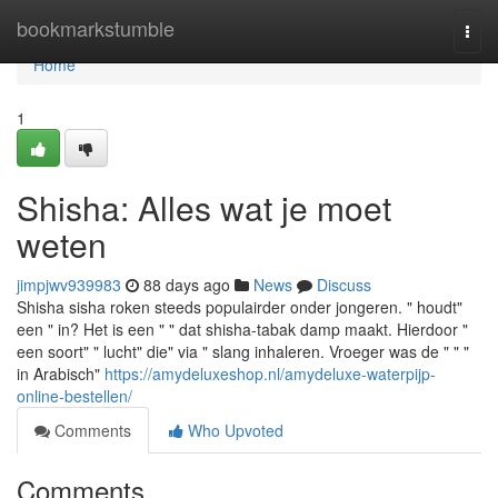
Home
bookmarkstumble
Togg
navi
Home
1
Shisha: Alles wat je moet
weten
jimpjwv939983
88 days ago
News
Discuss
Shisha sisha roken steeds populairder onder jongeren. " houdt"
een " in? Het is een " " dat shisha-tabak damp maakt. Hierdoor "
een soort" " lucht" die" via " slang inhaleren. Vroeger was de " " "
in Arabisch"
https://amydeluxeshop.nl/amydeluxe-waterpijp-
online-bestellen/
Comments
Who Upvoted
Comments