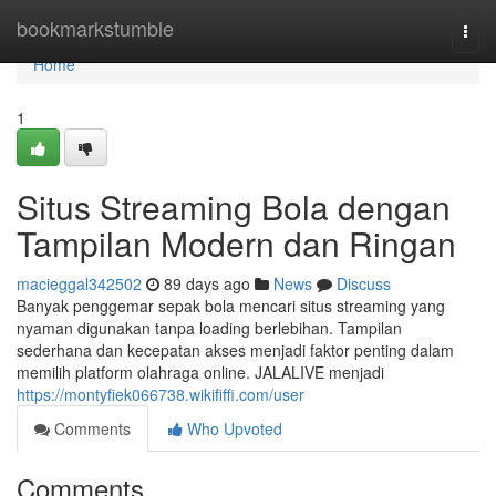
Home
bookmarkstumble
Togg
navi
Home
1
Situs Streaming Bola dengan
Tampilan Modern dan Ringan
macieggal342502
89 days ago
News
Discuss
Banyak penggemar sepak bola mencari situs streaming yang
nyaman digunakan tanpa loading berlebihan. Tampilan
sederhana dan kecepatan akses menjadi faktor penting dalam
memilih platform olahraga online. JALALIVE menjadi
https://montyfiek066738.wikififfi.com/user
Comments
Who Upvoted
Comments