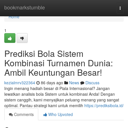
Home
bookmarkstumble
Togg
navi
Home
1
Prediksi Bola Sistem
Kombinasi Turnamen Dunia:
Ambil Keuntungan Besar!
kezialmrv322364
86 days ago
News
Discuss
Ingin menang hadiah besar di Piala Internasional? Jangan
lewatkan analisis bola Sistem untuk kombinasi Anda! Dengan
sistem canggih, kami menyajikan peluang menang yang sangat
optimal. Pantau strategi kami untuk memilih
https://prediksibola.id/
Comments
Who Upvoted