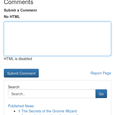
Comments
Submit a Comment
No HTML
HTML is disabled
Report Page
Search
Go
Published News
1
The Secrets of the Gnome Wizard