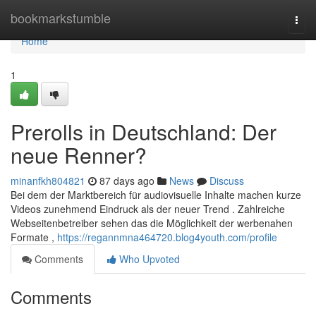
Home
bookmarkstumble
Togg
navi
Home
1
Prerolls in Deutschland: Der
neue Renner?
minanfkh804821
87 days ago
News
Discuss
Bei dem der Marktbereich für audiovisuelle Inhalte machen kurze
Videos zunehmend Eindruck als der neuer Trend . Zahlreiche
Webseitenbetreiber sehen das die Möglichkeit der werbenahen
Formate ,
https://regannmna464720.blog4youth.com/profile
Comments
Who Upvoted
Comments