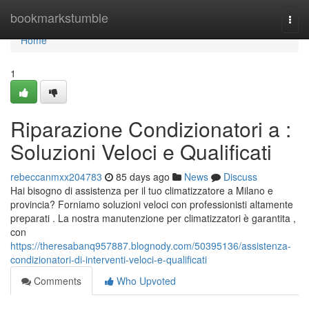
Home
bookmarkstumble
Togg
navi
Home
1
Riparazione Condizionatori a :
Soluzioni Veloci e Qualificati
rebeccanmxx204783
85 days ago
News
Discuss
Hai bisogno di assistenza per il tuo climatizzatore a Milano e
provincia? Forniamo soluzioni veloci con professionisti altamente
preparati . La nostra manutenzione per climatizzatori è garantita ,
con
https://theresabanq957887.blognody.com/50395136/assistenza-
condizionatori-di-interventi-veloci-e-qualificati
Comments
Who Upvoted