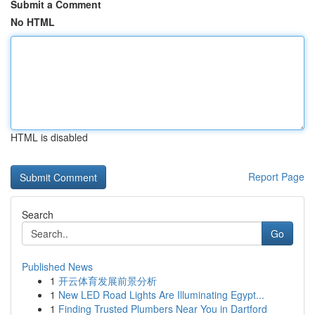
Submit a Comment
No HTML
HTML is disabled
Report Page
Search
Go
Published News
1
开云体育发展前景分析
1
New LED Road Lights Are Illuminating Egypt...
1
Finding Trusted Plumbers Near You in Dartford