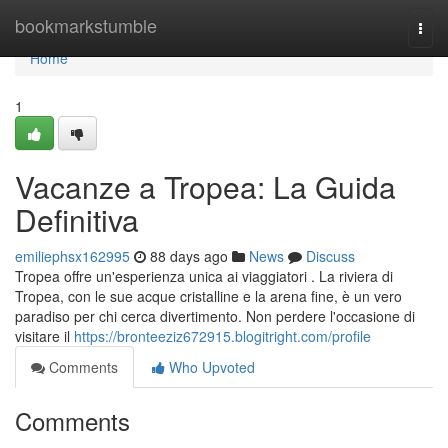
Home
bookmarkstumble
Togg
navi
Home
1
Vacanze a Tropea: La Guida
Definitiva
emiliephsx162995
88 days ago
News
Discuss
Tropea offre un'esperienza unica ai viaggiatori . La riviera di
Tropea, con le sue acque cristalline e la arena fine, è un vero
paradiso per chi cerca divertimento. Non perdere l'occasione di
visitare il
https://bronteeziz672915.blogitright.com/profile
Comments
Who Upvoted
Comments