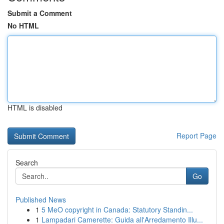
Submit a Comment
No HTML
HTML is disabled
Report Page
Search
Go
Published News
1
5 MeO copyright in Canada: Statutory Standin...
1
Lampadari Camerette: Guida all'Arredamento Illu...