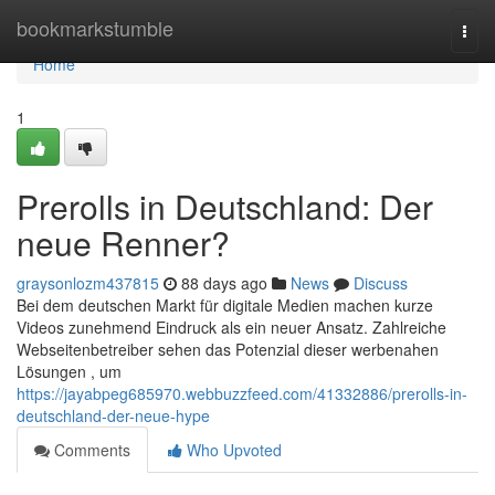
Home
bookmarkstumble
Togg
navi
Home
1
Prerolls in Deutschland: Der
neue Renner?
graysonlozm437815
88 days ago
News
Discuss
Bei dem deutschen Markt für digitale Medien machen kurze
Videos zunehmend Eindruck als ein neuer Ansatz. Zahlreiche
Webseitenbetreiber sehen das Potenzial dieser werbenahen
Lösungen , um
https://jayabpeg685970.webbuzzfeed.com/41332886/prerolls-in-
deutschland-der-neue-hype
Comments
Who Upvoted