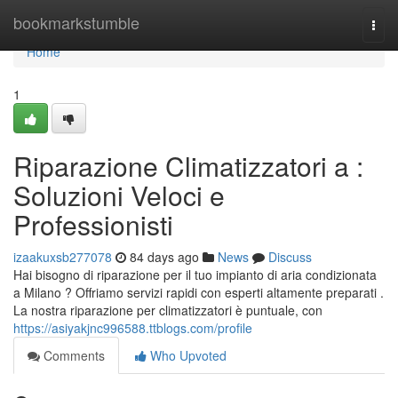
Home
bookmarkstumble
Togg
navi
Home
1
Riparazione Climatizzatori a :
Soluzioni Veloci e
Professionisti
izaakuxsb277078
84 days ago
News
Discuss
Hai bisogno di riparazione per il tuo impianto di aria condizionata
a Milano ? Offriamo servizi rapidi con esperti altamente preparati .
La nostra riparazione per climatizzatori è puntuale, con
https://asiyakjnc996588.ttblogs.com/profile
Comments
Who Upvoted