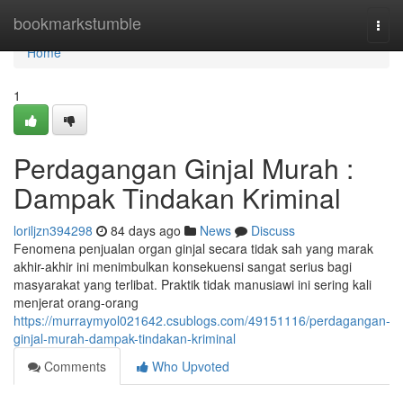
Home
bookmarkstumble
Togg
navi
Home
1
Perdagangan Ginjal Murah :
Dampak Tindakan Kriminal
loriljzn394298
84 days ago
News
Discuss
Fenomena penjualan organ ginjal secara tidak sah yang marak
akhir-akhir ini menimbulkan konsekuensi sangat serius bagi
masyarakat yang terlibat. Praktik tidak manusiawi ini sering kali
menjerat orang-orang
https://murraymyol021642.csublogs.com/49151116/perdagangan-
ginjal-murah-dampak-tindakan-kriminal
Comments
Who Upvoted