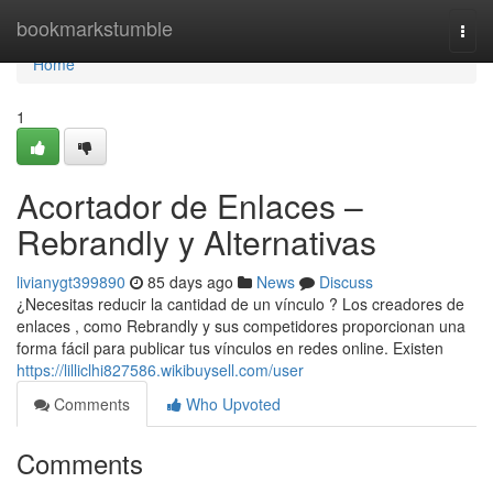
Home
bookmarkstumble
Togg
navi
Home
1
Acortador de Enlaces –
Rebrandly y Alternativas
livianygt399890
85 days ago
News
Discuss
¿Necesitas reducir la cantidad de un vínculo ? Los creadores de
enlaces , como Rebrandly y sus competidores proporcionan una
forma fácil para publicar tus vínculos en redes online. Existen
https://lilliclhi827586.wikibuysell.com/user
Comments
Who Upvoted
Comments