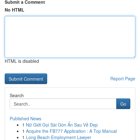
Submit a Comment
No HTML
HTML is disabled
Report Page
Search
Go
Published News
1
Nữ Giới Gọi Sài Gòn Ẩn Sau Vẻ Đẹp
1
Acquire the FB777 Application : A Top Manual
1
Long Beach Employment Lawyer