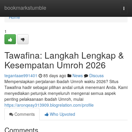
Home
bookmarkstumble
Togg
navi
Home
1
Tawafina: Langkah Lengkap &
Kesempatan Umroh 2026
tegantaae991401
85 days ago
News
Discuss
Mempersiapkan perjalanan ibadah Umroh waktu 2026? Situs
Tawafina hadir sebagai pilihan andal untuk menemani Anda. Kami
menyediakan petunjuk menyeluruh mengenai semua aspek
penting pelaksanaan ibadah Umroh, mulai
https://aronqeay313909.blogrelation.com/profile
Comments
Who Upvoted
Comments