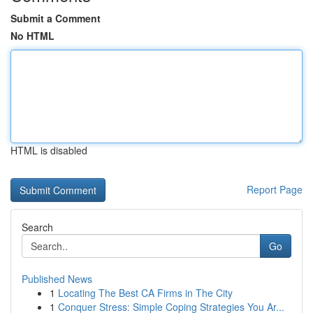
Submit a Comment
No HTML
HTML is disabled
Report Page
Search
Go
Published News
1
Locating The Best CA Firms in The City
1
Conquer Stress: Simple Coping Strategies You Ar...