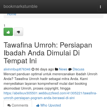
Home
bookmarkstumble
Togg
navi
Home
1
Tawafina Umroh: Persiapan
Ibadah Anda Dimulai Di
Tempat Ini
alvinmbup876346
86 days ago
News
Discuss
Mencari panduan optimal untuk merencanakan ibadah Umroh
Anda? Tawafina Umroh hadir sebagai mitra Anda. Kami
menyediakan layanan komprehensif mulai dari booking
akomodasi Umroh, proses copyright, hingga
https://abelixuv305501.webbuzzfeed.com/41305221/tawafina-
umroh-persiapan-pogram-anda-berawal-di-sini
Comments
Who Upvoted