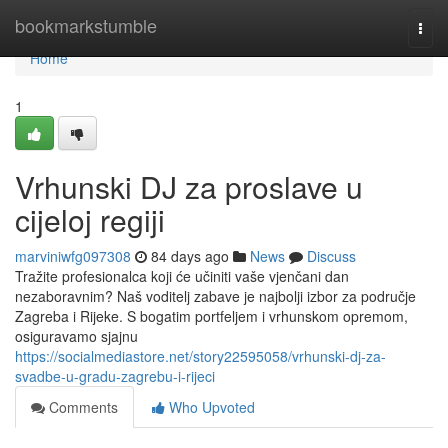
Home
bookmarkstumble
Togg
navi
Home
1
Vrhunski DJ za proslave u
cijeloj regiji
marviniwfg097308
84 days ago
News
Discuss
Tražite profesionalca koji će učiniti vaše vjenčani dan
nezaboravnim? Naš voditelj zabave je najbolji izbor za područje
Zagreba i Rijeke. S bogatim portfeljem i vrhunskom opremom,
osiguravamo sjajnu
https://socialmediastore.net/story22595058/vrhunski-dj-za-
svadbe-u-gradu-zagrebu-i-rijeci
Comments
Who Upvoted