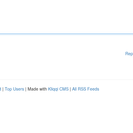
Rep
d
|
Top Users
| Made with
Kliqqi CMS
|
All RSS Feeds