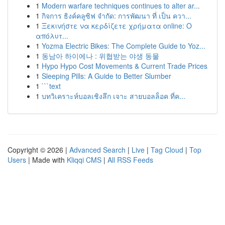
1
Modern warfare techniques continues to alter ar...
1
กิจการ ธิงค์คลูซิฟ จำกัด: การพัฒนา ที่ เป็น ควา...
1
Ξεκινήστε να κερδίζετε χρήματα online: Ο
απόλυτ...
1
Yozma Electric Bikes: The Complete Guide to Yoz...
1
동남아 하이에나 : 위협받는 야생 동물
1
Hypo Hypo Cost Movements & Current Trade Prices
1
Sleeping Pills: A Guide to Better Slumber
1
```text
1
บทวิเคราะห์บอลเชิงลึก เจาะ สายบอลล็อค ที่ค...
Copyright © 2026 |
Advanced Search
|
Live
|
Tag Cloud
|
Top
Users
| Made with
Kliqqi CMS
|
All RSS Feeds