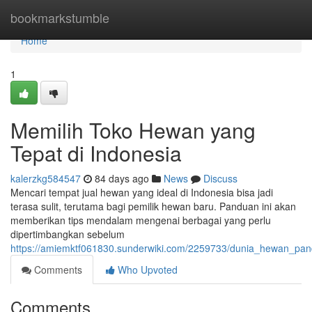
Home
bookmarkstumble
Home
1
Memilih Toko Hewan yang
Tepat di Indonesia
kalerzkg584547
84 days ago
News
Discuss
Mencari tempat jual hewan yang ideal di Indonesia bisa jadi
terasa sulit, terutama bagi pemilik hewan baru. Panduan ini akan
memberikan tips mendalam mengenai berbagai yang perlu
dipertimbangkan sebelum
https://amiemktf061830.sunderwiki.com/2259733/dunia_hewan_pa
Comments
Who Upvoted
Comments