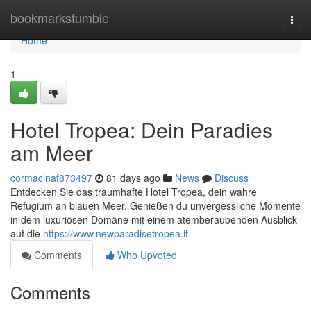
Home
bookmarkstumble
Togg
navi
Home
1
Hotel Tropea: Dein Paradies
am Meer
cormaclnaf873497
81 days ago
News
Discuss
Entdecken Sie das traumhafte Hotel Tropea, dein wahre
Refugium an blauen Meer. Genießen du unvergessliche Momente
in dem luxuriösen Domäne mit einem atemberaubenden Ausblick
auf die
https://www.newparadisetropea.it
Comments
Who Upvoted
Comments