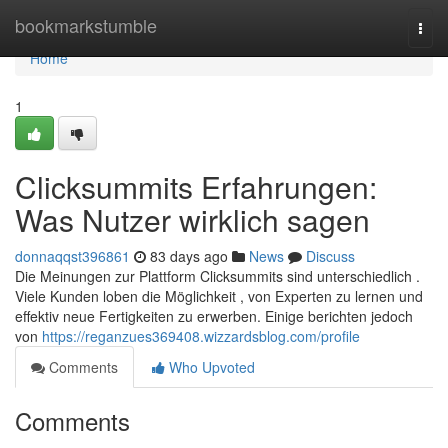
Home
bookmarkstumble
Togg
navi
Home
1
Clicksummits Erfahrungen:
Was Nutzer wirklich sagen
donnaqqst396861
83 days ago
News
Discuss
Die Meinungen zur Plattform Clicksummits sind unterschiedlich .
Viele Kunden loben die Möglichkeit , von Experten zu lernen und
effektiv neue Fertigkeiten zu erwerben. Einige berichten jedoch
von
https://reganzues369408.wizzardsblog.com/profile
Comments
Who Upvoted
Comments