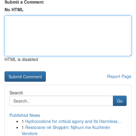
Submit a Comment
No HTML
HTML is disabled
Report Page
Search
Go
Published News
1
Hydrocodone for critical agony and Its Harmless...
1
Restorane në Shqipëri: Njihuni me Kuzhinën
Vendore