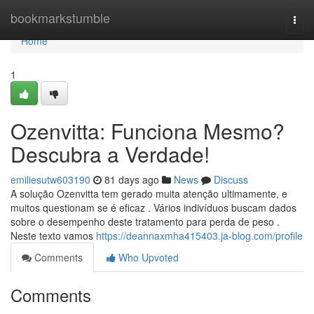
Home
bookmarkstumble
Togg
navi
Home
1
Ozenvitta: Funciona Mesmo?
Descubra a Verdade!
emiliesutw603190
81 days ago
News
Discuss
A solução Ozenvitta tem gerado muita atenção ultimamente, e
muitos questionam se é eficaz . Vários indivíduos buscam dados
sobre o desempenho deste tratamento para perda de peso .
Neste texto vamos
https://deannaxmha415403.ja-blog.com/profile
Comments
Who Upvoted
Comments