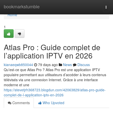
Home
bookmarkstumble
Togg
navi
Home
1
Atlas Pro : Guide complet de
l’application IPTV en 2026
kianaeqwb850044
79 days ago
News
Discuss
Qu’est-ce que Atlas Pro ? Atlas Pro est une application IPTV
populaire permettant aux utilisateurs d’accéder à leurs contenus
télévisés via une connexion Internet. Grâce à une interface
moderne et une
https://stevetjrh368723.blogdun.com/42063829/atlas-pro-guide-
complet-de-l-application-iptv-en-2026
Comments
Who Upvoted