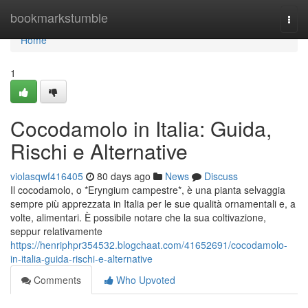
Home
bookmarkstumble
Togg
navi
Home
1
Cocodamolo in Italia: Guida,
Rischi e Alternative
violasqwf416405
80 days ago
News
Discuss
Il cocodamolo, o *Eryngium campestre*, è una pianta selvaggia
sempre più apprezzata in Italia per le sue qualità ornamentali e, a
volte, alimentari. È possibile notare che la sua coltivazione,
seppur relativamente
https://henriphpr354532.blogchaat.com/41652691/cocodamolo-
in-italia-guida-rischi-e-alternative
Comments
Who Upvoted