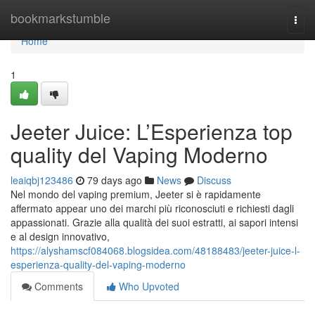
Home
bookmarkstumble
Togg
navi
Home
1
Jeeter Juice: L’Esperienza top
quality del Vaping Moderno
leaiqbj123486
79 days ago
News
Discuss
Nel mondo del vaping premium, Jeeter si è rapidamente
affermato appear uno dei marchi più riconosciuti e richiesti dagli
appassionati. Grazie alla qualità dei suoi estratti, ai sapori intensi
e al design innovativo,
https://alyshamscf084068.blogsidea.com/48188483/jeeter-juice-l-
esperienza-quality-del-vaping-moderno
Comments
Who Upvoted