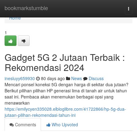
Home
bookmarkstumble
Togg
navi
Home
1
Gadget 5G 2 Jutaan Terbaik :
Rekomendasi 2024
inesluyy659930
80 days ago
News
Discuss
Mencari ponsel koneksi 5G dengan harga di sekitar dua jutaan?
Berikut pilihan pilihan HP generasi lima di tanah air untuk tahun
saat ini. Pembaca akan menemukan berbagai opsi yang
menawarkan
https://emilycyen335028.elbloglibre.com/41722866/hp-5g-dua-
jutaan-pilihan-rekomendasi-tahun-ini
Comments
Who Upvoted