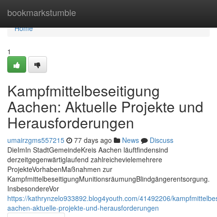
Home
bookmarkstumble
Home
1
Kampfmittelbeseitigung
Aachen: Aktuelle Projekte und
Herausforderungen
umairzgms557215
77 days ago
News
Discuss
DieImIn StadtGemeindeKreis Aachen läuftfindensind
derzeitgegenwärtiglaufend zahlreichevielemehrere
ProjekteVorhabenMaßnahmen zur
KampfmittelbeseitigungMunitionsräumungBlindgängerentsorgung.
InsbesondereVor
https://kathrynzelo933892.blog4youth.com/41492206/kampfmittelbes
aachen-aktuelle-projekte-und-herausforderungen