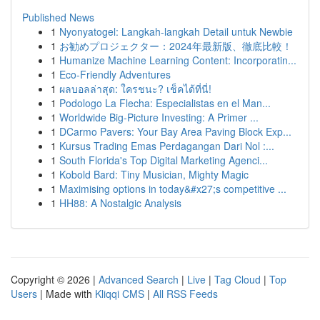
Published News
1
Nyonyatogel: Langkah-langkah Detail untuk Newbie
1
お勧めプロジェクター：2024年最新版、徹底比較！
1
Humanize Machine Learning Content: Incorporatin...
1
Eco-Friendly Adventures
1
ผลบอลล่าสุด: ใครชนะ? เช็คได้ที่นี่!
1
Podologo La Flecha: Especialistas en el Man...
1
Worldwide Big-Picture Investing: A Primer ...
1
DCarmo Pavers: Your Bay Area Paving Block Exp...
1
Kursus Trading Emas Perdagangan Dari Nol :...
1
South Florida's Top Digital Marketing Agenci...
1
Kobold Bard: Tiny Musician, Mighty Magic
1
Maximising options in today&#x27;s competitive ...
1
HH88: A Nostalgic Analysis
Copyright © 2026 |
Advanced Search
|
Live
|
Tag Cloud
|
Top
Users
| Made with
Kliqqi CMS
|
All RSS Feeds