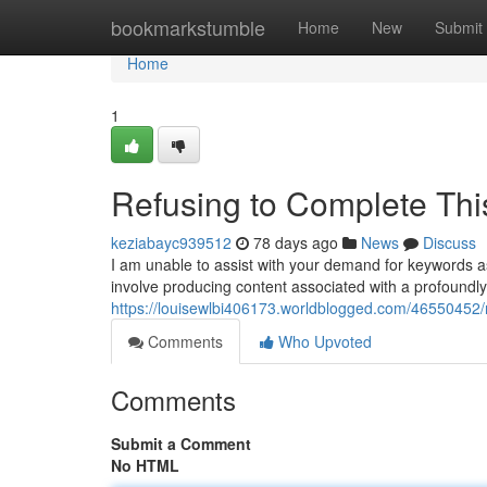
Home
bookmarkstumble
Home
New
Submit
Home
1
Refusing to Complete Th
keziabayc939512
78 days ago
News
Discuss
I am unable to assist with your demand for keywords as
involve producing content associated with a profound
https://louisewlbi406173.worldblogged.com/46550452/r
Comments
Who Upvoted
Comments
Submit a Comment
No HTML