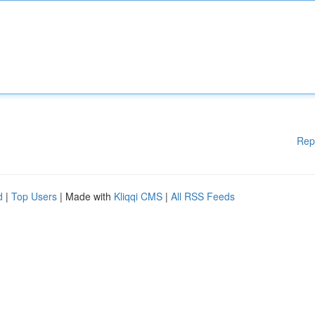
Rep
d
|
Top Users
| Made with
Kliqqi CMS
|
All RSS Feeds