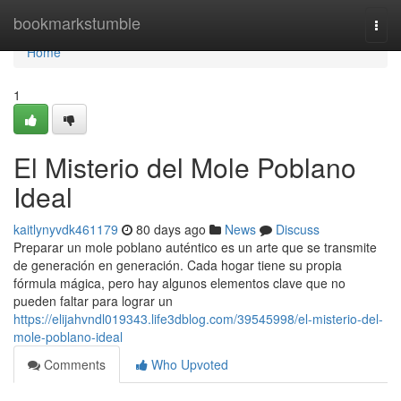
Home
bookmarkstumble
Togg
navi
Home
1
El Misterio del Mole Poblano
Ideal
kaitlynyvdk461179
80 days ago
News
Discuss
Preparar un mole poblano auténtico es un arte que se transmite
de generación en generación. Cada hogar tiene su propia
fórmula mágica, pero hay algunos elementos clave que no
pueden faltar para lograr un
https://elijahvndl019343.life3dblog.com/39545998/el-misterio-del-
mole-poblano-ideal
Comments
Who Upvoted