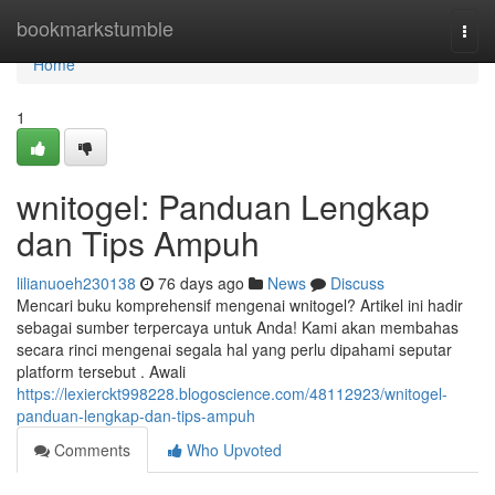
Home
bookmarkstumble
Togg
navi
Home
1
wnitogel: Panduan Lengkap
dan Tips Ampuh
lilianuoeh230138
76 days ago
News
Discuss
Mencari buku komprehensif mengenai wnitogel? Artikel ini hadir
sebagai sumber terpercaya untuk Anda! Kami akan membahas
secara rinci mengenai segala hal yang perlu dipahami seputar
platform tersebut . Awali
https://lexierckt998228.blogoscience.com/48112923/wnitogel-
panduan-lengkap-dan-tips-ampuh
Comments
Who Upvoted