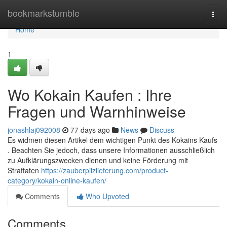
Home
bookmarkstumble
Togg
navi
Home
1
Wo Kokain Kaufen : Ihre
Fragen und Warnhinweise
jonashlaj092008
77 days ago
News
Discuss
Es widmen diesen Artikel dem wichtigen Punkt des Kokains Kaufs
. Beachten Sie jedoch, dass unsere Informationen ausschließlich
zu Aufklärungszwecken dienen und keine Förderung mit
Straftaten
https://zauberpilzlieferung.com/product-
category/kokain-online-kaufen/
Comments
Who Upvoted
Comments