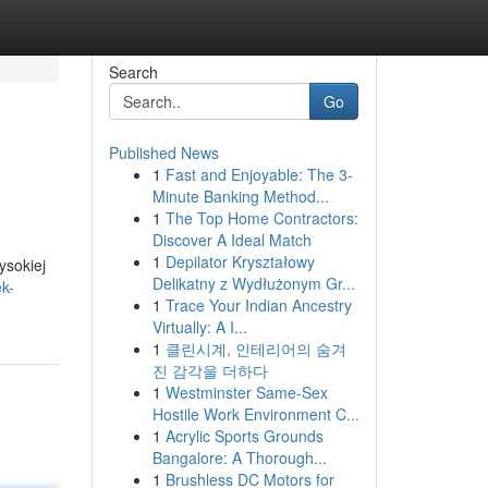
Search
Go
Published News
1
Fast and Enjoyable: The 3-
Minute Banking Method...
1
The Top Home Contractors:
Discover A Ideal Match
1
Depilator Kryształowy
ysokiej
Delikatny z Wydłużonym Gr...
k-
1
Trace Your Indian Ancestry
Virtually: A I...
1
클린시계, 인테리어의 숨겨
진 감각을 더하다
1
Westminster Same-Sex
Hostile Work Environment C...
1
Acrylic Sports Grounds
Bangalore: A Thorough...
1
Brushless DC Motors for