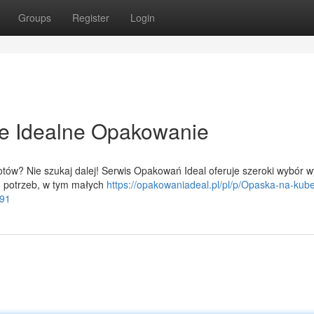
Groups
Register
Login
je Idealne Opakowanie
ów? Nie szukaj dalej! Serwis Opakowań Ideal oferuje szeroki wybór w
h potrzeb, w tym małych
https://opakowaniadeal.pl/pl/p/Opaska-na-kube
591