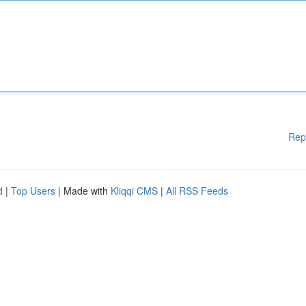
Rep
d
|
Top Users
| Made with
Kliqqi CMS
|
All RSS Feeds