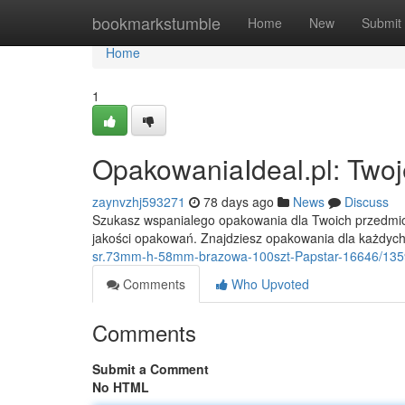
Home
bookmarkstumble
Home
New
Submit
Home
1
OpakowaniaIdeal.pl: Two
zaynvzhj593271
78 days ago
News
Discuss
Szukasz wspanialego opakowania dla Twoich przedmiot
jakości opakowań. Znajdziesz opakowania dla każdyc
sr.73mm-h-58mm-brazowa-100szt-Papstar-16646/13
Comments
Who Upvoted
Comments
Submit a Comment
No HTML