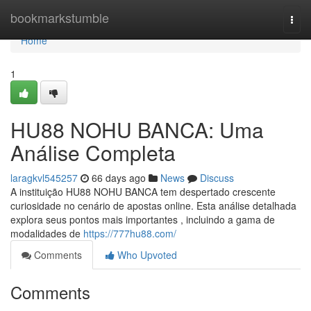
Home
bookmarkstumble
Togg
navi
Home
1
HU88 NOHU BANCA: Uma
Análise Completa
laragkvl545257
66 days ago
News
Discuss
A instituição HU88 NOHU BANCA tem despertado crescente
curiosidade no cenário de apostas online. Esta análise detalhada
explora seus pontos mais importantes , incluindo a gama de
modalidades de
https://777hu88.com/
Comments
Who Upvoted
Comments