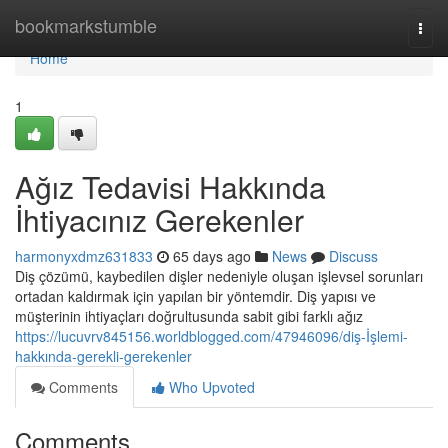
Home
bookmarkstumble
Togg
navi
Home
1
Ağız Tedavisi Hakkında
İhtiyacınız Gerekenler
harmonyxdmz631833
65 days ago
News
Discuss
Diş çözümü, kaybedilen dişler nedeniyle oluşan işlevsel sorunları
ortadan kaldırmak için yapılan bir yöntemdir. Diş yapısı ve
müşterinin ihtiyaçları doğrultusunda sabit gibi farklı ağız
https://lucuvrv845156.worldblogged.com/47946096/diş-İşlemi-
hakkında-gerekli-gerekenler
Comments
Who Upvoted
Comments